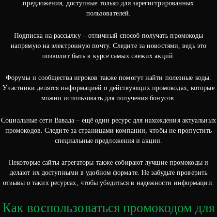
предложения, доступные только для зарегистрированных
пользователей.
Подписка на рассылку – отличный способ получать промокоды
напрямую на электронную почту. Следите за новостями, ведь это
позволит быть в курсе самых свежих акций.
Форумы и сообщества игроков также помогут найти полезные коды.
Участники делятся информацией о действующих промокодах, которые
можно использовать для получения бонусов.
Социальные сети Вавада – ещё один ресурс для нахождения актуальных
промокодов. Следите за страницами компании, чтобы не пропустить
специальные предложения и акции.
Некоторые сайты агрегаторы также собирают лучшие промокоды и
делают их доступными в удобном формате. Не забудьте проверить
отзывы о таких ресурсах, чтобы убедиться в надежности информации.
Как воспользоваться промокодом для