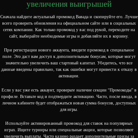
увеличения выигрышей
Сначала найдите актуальный промокод Вавада и скопируйте его. Лучше
всего проверить обновления на официальном сайте или в социальных
сетях компании. Как только промокод у вас под рукой, переходите на
сайт, выбирайте необходимые игры и добавляйте их в корзину.
При регистрации нового аккаунта, введите промокод в специальное
поле. Это даст вам доступ к дополнительным бонусам, которые могут
значительно увеличить ваш стартовый капитал. Убедитесь, что все
данные введены правильно, так как ошибки могут привести к отказу в
активации.
Если у вас уже есть аккаунт, проверьте наличие секции “Промокоды” в
профиле. Вставьте код и подтвердите активацию. Часто, после ввода, в
личном кабинете будет отображаться новая сумма бонусов, доступных
для игры.
Используйте активированный промокод для ставок на популярных
играх. Ищите турниры или специальные акции, которые позволяют
увеличить выплаты. Часто казино раздает дополнительные призы за