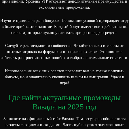
привилегии. Уровень VIP открывает дополнительные преимущества и
эксклюзивные предложения.
Изучите правила игры и бонусов. Понимание условий превращает игру
в более прибыльное занятие. Каждый бонус имеет свои требования по
ставкам, которые нужно учитывать при распорядке средств.
Следуйте рекомендациям сообщества. Читайте отзывы и советы от
опытных игроков на форумах и в социальных сетях. Это поможет
избежать распространенных ошибок и выбрать оптимальные стратегии.
Использование всех этих советов позволит вам не только получать
бонусы, но и значительно увеличить шансы на выигрыши. Удачи в
игре!
Где найти актуальные промокоды
Вавада на 2025 год
Загляните на официальный сайт Вавада. Там регулярно обновляются
разделы с акциями и скидками. Часто публикуются эксклюзивные