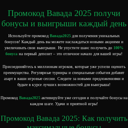
Промокод Вавада 2025 получи
бонусы и выигрыши каждый день
Используйте промокод
Вавада2025
для получения уникальных
бонусов! Каждый день вы можете наслаждаться новыми акциями и
увеличивать свои выигрыши. Не упустите шанс получить до
100%
бонуса
на первый депозит – это отличное начало для вашей игры!
Присоединяйтесь к миллионам игроков, которые уже успели оценить
преимущества. Регулярные турниры и специальные события добавят
азарт в ваши игровые сессии. Следите за новыми предложениями и
будьте в курсе лучших возможностей для выигрыша!
Промокод
Вавада2025
активируйте уже сегодня и получайте бонусы на
каждом шаге. Удачи и приятной игры!
Промокод Вавада 2025: Как получить
максимальные бонусы